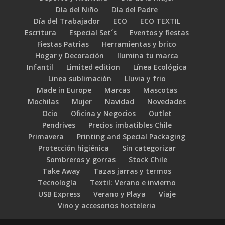
Día del Niño
Día del Padre
Día del Trabajador
ECO
ECO TEXTIL
Escritura
Especial Set´s
Eventos y fiestas
Fiestas Patrias
Herramientas y brico
Hogar y Decoración
Ilumina tu marca
Infantil
Limited edition
Línea Ecológica
Linea sublimación
Lluvia y frio
Made in Europe
Marcas
Mascotas
Mochilas
Mujer
Navidad
Novedades
Ocio
Oficina y Negocios
Outlet
Pendrives
Precios imbatibles Chile
Primavera
Printing and Special Packaging
Protección higiénica
Sin categorizar
Sombreros y gorras
Stock Chile
Take Away
Tazas jarras y termos
Tecnología
Textil: Verano e invierno
USB Express
Verano y Playa
Viaje
Vino y accesorios hosteleria