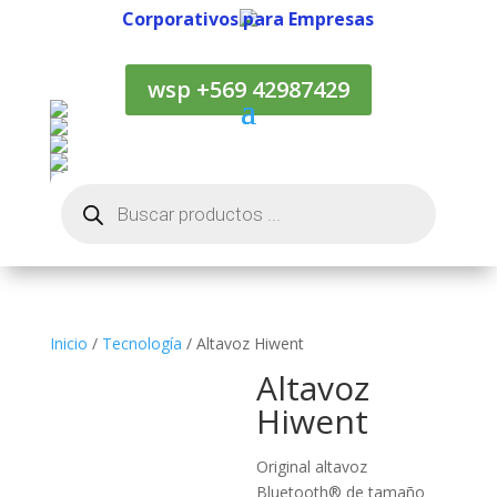
Corporativos para Empresas
Corporativos para Empresas
wsp +569 42987429
Búsqueda
de
productos
Inicio
/
Tecnología
/ Altavoz Hiwent
Altavoz
Hiwent
Original altavoz
Bluetooth® de tamaño