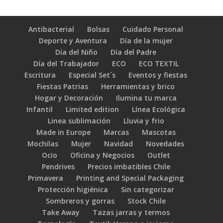
Antibacterial
Bolsas
Cuidado Personal
Deporte y Aventura
Día de la mujer
Día del Niño
Día del Padre
Día del Trabajador
ECO
ECO TEXTIL
Escritura
Especial Set´s
Eventos y fiestas
Fiestas Patrias
Herramientas y brico
Hogar y Decoración
Ilumina tu marca
Infantil
Limited edition
Línea Ecológica
Linea sublimación
Lluvia y frio
Made in Europe
Marcas
Mascotas
Mochilas
Mujer
Navidad
Novedades
Ocio
Oficina y Negocios
Outlet
Pendrives
Precios imbatibles Chile
Primavera
Printing and Special Packaging
Protección higiénica
Sin categorizar
Sombreros y gorras
Stock Chile
Take Away
Tazas jarras y termos